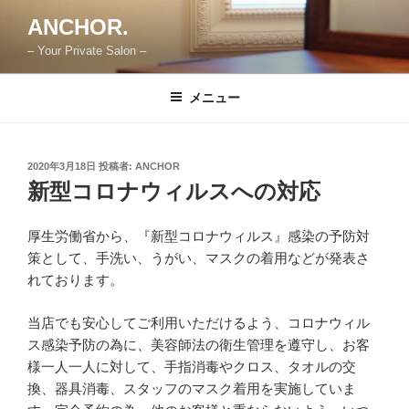
コ
ANCHOR.
ン
– Your Private Salon –
テ
ン
ツ
メニュー
へ
ス
キ
投
2020年3月18日
投稿者:
ANCHOR
稿
ッ
新型コロナウィルスへの対応
日:
プ
厚生労働省から、『新型コロナウィルス』感染の予防対
策として、手洗い、うがい、マスクの着用などが発表さ
れております。
当店でも安心してご利用いただけるよう、コロナウィル
ス感染予防の為に、美容師法の衛生管理を遵守し、お客
様一人一人に対して、手指消毒やクロス、タオルの交
換、器具消毒、スタッフのマスク着用を実施していま