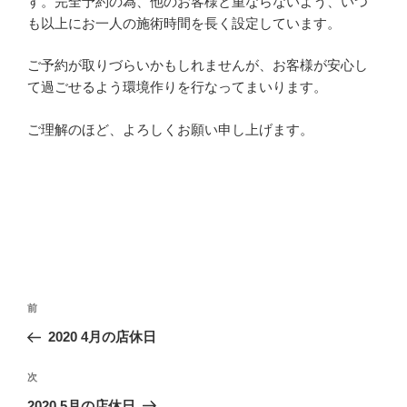
す。完全予約の為、他のお客様と重ならないよう、いつ
も以上にお一人の施術時間を長く設定しています。
ご予約が取りづらいかもしれませんが、お客様が安心し
て過ごせるよう環境作りを行なってまいります。
ご理解のほど、よろしくお願い申し上げます。
投
前
前
稿
の
2020 4月の店休日
ナ
投
ビ
稿
次
次
ゲ
の
2020 5月の店休日