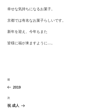
幸せな気持ちになるお菓子。
京都では有名なお菓子らしいです。
新年を迎え、今年もまた
皆様に福が来ますように…。
投
前
前
稿
の
2019
ナ
投
ビ
稿
次
次
ゲ
の
祝 成人