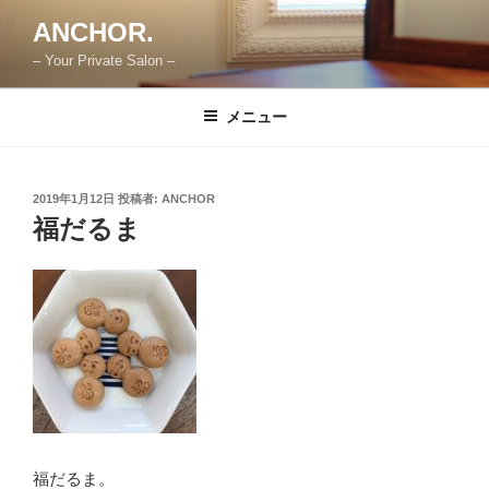
コ
ANCHOR.
ン
– Your Private Salon –
テ
ン
ツ
メニュー
へ
ス
キ
投
2019年1月12日
投稿者:
ANCHOR
稿
ッ
福だるま
日:
プ
福だるま。