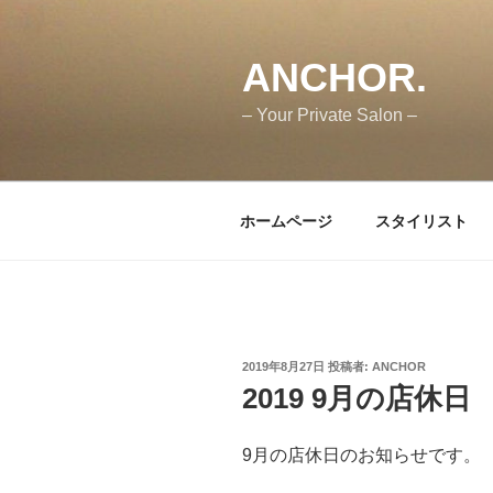
コ
ン
テ
ANCHOR.
ン
– Your Private Salon –
ツ
へ
ス
キ
ホームページ
スタイリスト
ッ
プ
投
2019年8月27日
投稿者:
ANCHOR
稿
2019 9月の店休日
日:
9月の店休日のお知らせです。