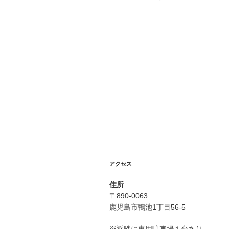
投
ナ
稿
ビ
ゲ
ー
シ
ョ
ン
アクセス
住所
〒890-0063
鹿児島市鴨池1丁目56-5