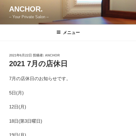
コ
ANCHOR.
ン
– Your Private Salon –
テ
ン
ツ
メニュー
へ
ス
キ
投
2021年6月22日
投稿者:
ANCHOR
稿
ッ
2021 7月の店休日
日:
プ
7月の店休日のお知らせです。
5日(月)
12日(月)
18日(第3日曜日)
19日(月)