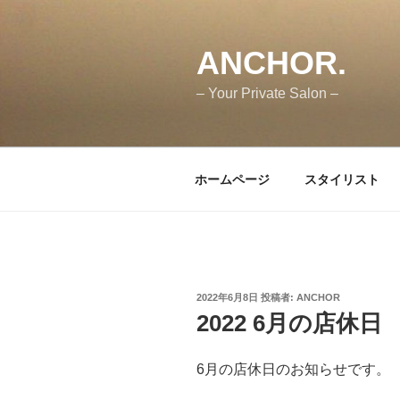
コ
ン
テ
ANCHOR.
ン
– Your Private Salon –
ツ
へ
ス
キ
ホームページ
スタイリスト
ッ
プ
投
2022年6月8日
投稿者:
ANCHOR
稿
2022 6月の店休日
日:
6月の店休日のお知らせです。