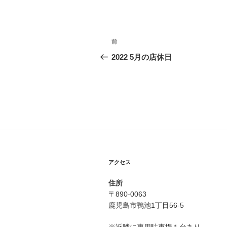
投
前
前
稿
の
2022 5月の店休日
投
ナ
稿
ビ
ゲ
ー
シ
ョ
アクセス
ン
住所
〒890-0063
鹿児島市鴨池1丁目56-5