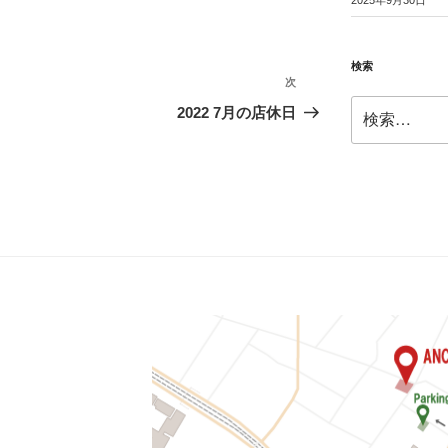
2025年9月30日
検索
次
次
検
の
2022 7月の店休日
索:
投
稿