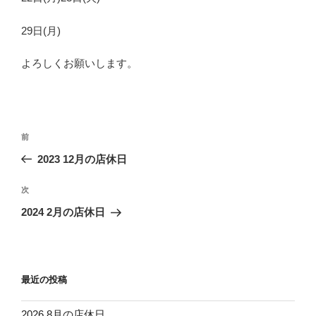
29日(月)
よろしくお願いします。
投
前
前
稿
の
2023 12月の店休日
ナ
投
ビ
稿
次
次
ゲ
の
2024 2月の店休日
投
ー
稿
シ
ョ
最近の投稿
ン
2026 8月の店休日