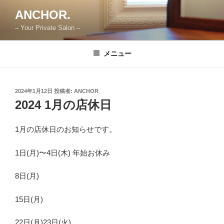
コ
ANCHOR.
ン
– Your Private Salon –
テ
ン
ツ
メニュー
へ
ス
キ
投
2024年1月12日
投稿者:
ANCHOR
稿
ッ
2024 1月の店休日
日:
プ
1月の店休日のお知らせです。
1日(月)〜4日(木) 年始お休み
8日(月)
15日(月)
22日(月)23日(火)