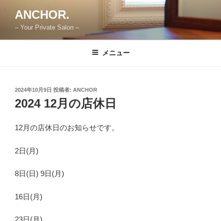
コ
ANCHOR.
ン
– Your Private Salon –
テ
ン
ツ
メニュー
へ
ス
キ
投
2024年10月9日
投稿者:
ANCHOR
稿
ッ
2024 12月の店休日
日:
プ
12月の店休日のお知らせです。
2日(月)
8日(日) 9日(月)
16日(月)
23日(月)