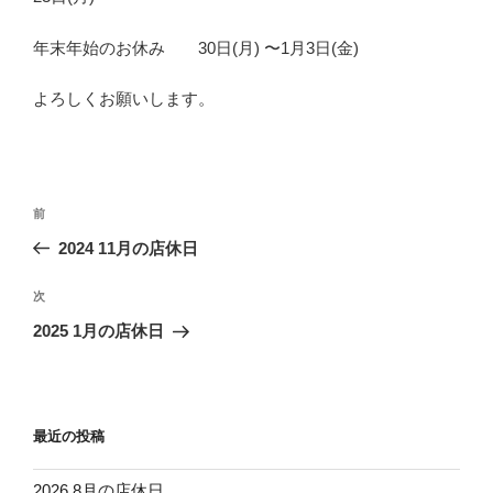
年末年始のお休み 30日(月) 〜1月3日(金)
よろしくお願いします。
投
前
前
稿
の
2024 11月の店休日
ナ
投
ビ
稿
次
次
ゲ
の
2025 1月の店休日
投
ー
稿
シ
ョ
最近の投稿
ン
2026 8月の店休日