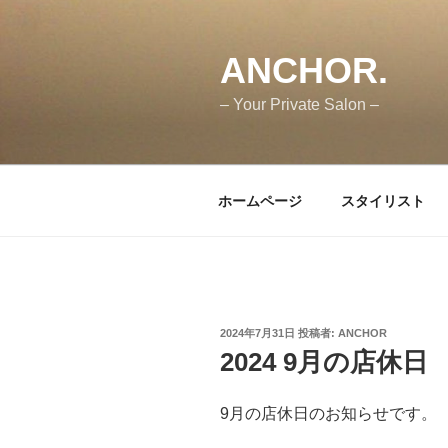
コ
ン
テ
ANCHOR.
ン
– Your Private Salon –
ツ
へ
ス
キ
ホームページ
スタイリスト
ッ
プ
投
2024年7月31日
投稿者:
ANCHOR
稿
2024 9月の店休日
日:
9月の店休日のお知らせです。