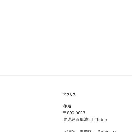
ビ
ゲ
ー
シ
ョ
ン
アクセス
住所
〒890-0063
鹿児島市鴨池1丁目56-5