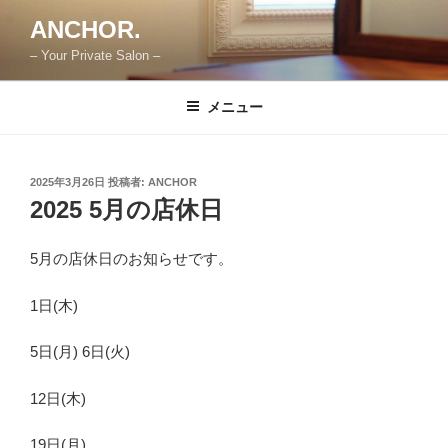
コ
ANCHOR.
ン
– Your Private Salon –
テ
ン
ツ
メニュー
へ
ス
キ
投
2025年3月26日
投稿者:
ANCHOR
稿
ッ
2025 5月の店休日
日:
プ
5月の店休日のお知らせです。
1日(木)
5日(月) 6日(火)
12日(木)
19日(月)