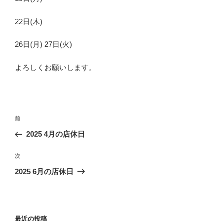
22日(木)
26日(月) 27日(火)
よろしくお願いします。
投
前
前
稿
の
2025 4月の店休日
ナ
投
ビ
稿
次
次
ゲ
の
2025 6月の店休日
投
ー
稿
シ
ョ
最近の投稿