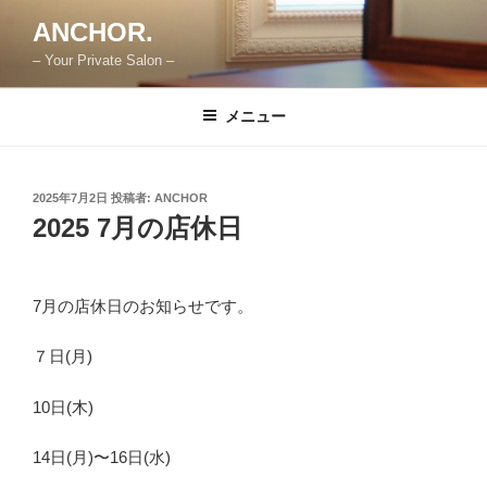
コ
ANCHOR.
ン
– Your Private Salon –
テ
ン
ツ
メニュー
へ
ス
キ
投
2025年7月2日
投稿者:
ANCHOR
稿
ッ
2025 7月の店休日
日:
プ
7月の店休日のお知らせです。
７日(月)
10日(木)
14日(月)〜16日(水)