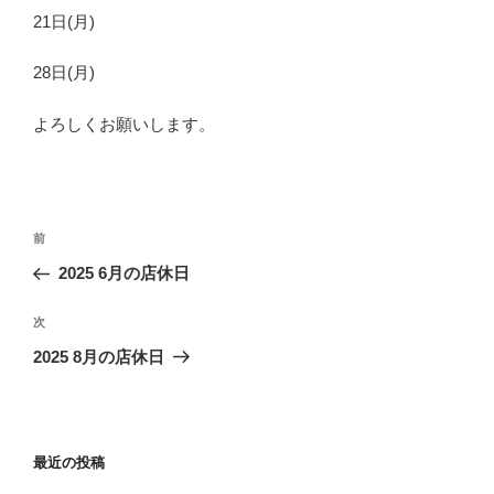
21日(月)
28日(月)
よろしくお願いします。
投
前
前
稿
の
2025 6月の店休日
ナ
投
ビ
稿
次
次
ゲ
の
2025 8月の店休日
投
ー
稿
シ
ョ
最近の投稿
ン